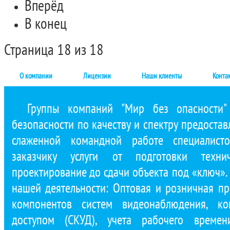
Вперёд
В конец
Страница 18 из 18
О компании
Лицензии
Наши клиенты
Конта
Группы компаний "Мир без опасности"
безопасности по качеству и спектру предостав
слаженной командной работе специалист
заказчику услуги от подготовки техни
проектирование до сдачи объекта под «ключ»
нашей деятельности: Оптовая и розничная п
компонентов систем видеонаблюдения, ко
доступом (СКУД), учета рабочего времени