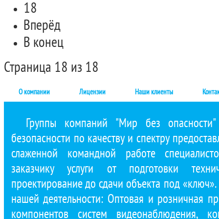
18
Вперёд
В конец
Страница 18 из 18
О компании
Лицензии
Наши клиенты
Конта
Группы компаний "Мир без опасности"
безопасности по качеству и спектру предостав
слаженной командной работе специалист
заказчику услуги от подготовки техни
проектирование до сдачи объекта под «ключ»
нашей деятельности: Оптовая и розничная п
компонентов систем видеонаблюдения, ко