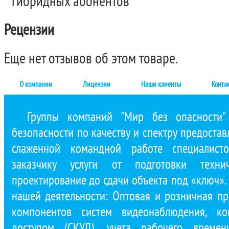
гибридных абонентов
Рецензии
Еще нет отзывов об этом товаре.
О компании
Лицензии
Наши клиенты
Конта
Группы компаний "Мир без опасности"
безопасности по качеству и спектру предостав
слаженной командной работе специалист
заказчику услуги от подготовки техни
проектирование до сдачи объекта под «ключ»
нашей деятельности: Оптовая и розничная п
компонентов систем видеонаблюдения, ко
доступом (СКУД), учета рабочего времени