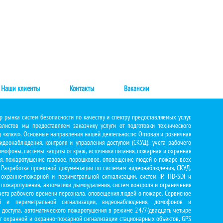
Наши клиенты
Контакты
Вакансии
р рынка систем безопасности по качеству и спектру предоставляемых услуг.
листов мы предоставляем заказчику услуги от подготовки технического
д «ключ». Основные направления нашей деятельности: Оптовая и розничная
деонаблюдения, контроля и управления доступом (СКУД), учета рабочего
омофоны, системы защиты от краж, источники питания, пожарная и охранная
ия, пожаротушение газовое, порошковое, оповещение людей о пожаре всех
 Разработка проектной документации по системам видеонаблюдения, СКУД,
охранно-пожарной и периметральной сигнализации, систем IP, HD-SDI и
 пожаротушения, автоматики дымоудаления, систем контроля и ограничения
чета рабочего времени персонала, оповещения людей о пожаре. Сервисное
ой и периметральной сигнализации, видеонаблюдения, домофонов и
 доступа, автоматического пожаротушения в режиме 24/7(двадцать четыре
нг охранной и охранно-пожарной сигнализации стационарных объектов, GPS