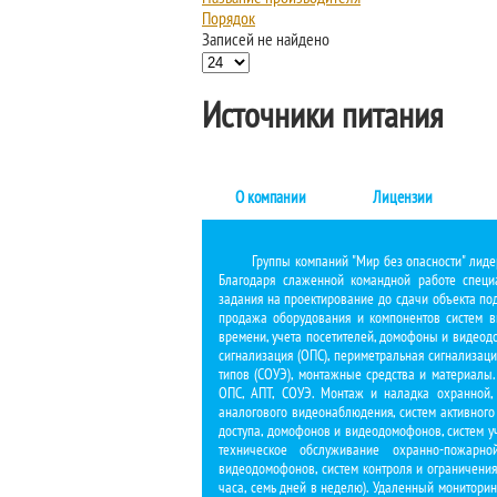
Порядок
Записей не найдено
Источники питания
О компании
Лицензии
Группы компаний "Мир без опасности" лиде
Благодаря слаженной командной работе специа
задания на проектирование до сдачи объекта по
продажа оборудования и компонентов систем ви
времени, учета посетителей, домофоны и видеод
сигнализация (ОПС), периметральная сигнализац
типов (СОУЭ), монтажные средства и материалы.
ОПС, АПТ, СОУЭ. Монтаж и наладка охранной, 
аналогового видеонаблюдения, систем активного
доступа, домофонов и видеодомофонов, систем у
техническое обслуживание охранно-пожарн
видеодомофонов, систем контроля и ограничения
часа, семь дней в неделю). Удаленный монитори