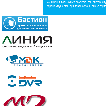
мониторинг подвижных объектов, транспорта, спу
охрана имущества, пультовая охрана, выезд груп