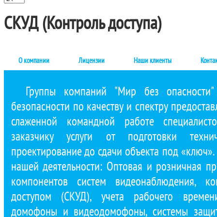
СКУД (Контроль доступа)
О компании
Лицензии
Наши клиенты
Конта
Группы компаний "Мир без опасности"
безопасности по качеству и спектру предостав
слаженной командной работе специалист
заказчику услуги от подготовки техни
проектирование до сдачи объекта под «ключ»
нашей деятельности: Оптовая и розничная п
компонентов систем видеонаблюдения, ко
доступом (СКУД), учета рабочего времени
домофоны и видеодомофоны, системы защит